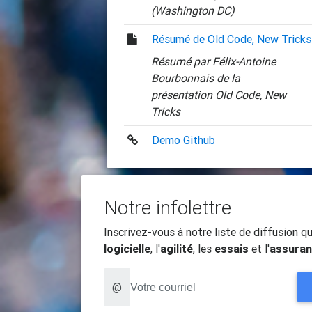
(Washington DC)
Résumé de Old Code, New Tricks
Résumé par Félix-Antoine
Bourbonnais de la
présentation Old Code, New
Tricks
Demo Github
Notre infolettre
Inscrivez-vous à notre liste de diffusion 
logicielle
, l'
agilité
, les
essais
et l'
assuran
@