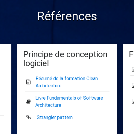
Références
Principe de conception
F
logiciel
Résumé de la formation Clean
Architecture
Livre Fundamentals of Software
Architecture
Strangler pattern