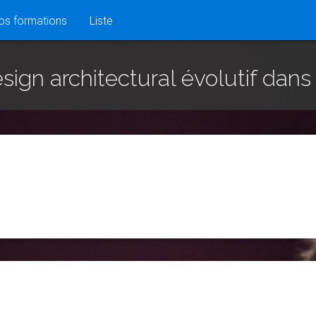
)
os formations
Liste
ign architectural évolutif dans